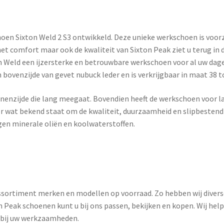
en Sixton Weld 2 S3 ontwikkeld. Deze unieke werkschoen is voorz
et comfort maar ook de kwaliteit van Sixton Peak ziet u terug in 
n Weld een ijzersterke en betrouwbare werkschoen voor al uw dage
ovenzijde van gevet nubuck leder en is verkrijgbaar in maat 38 t
nnenzijde die lang meegaat. Bovendien heeft de werkschoen voor l
 wat bekend staat om de kwaliteit, duurzaamheid en slipbestendi
gen minerale oliën en koolwaterstoffen.
sortiment merken en modellen op voorraad. Zo hebben wij divers
 Peak schoenen kunt u bij ons passen, bekijken en kopen. Wij help
n bij uw werkzaamheden.