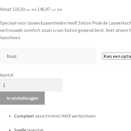
Vanaf
116,50
140,97
excl. BTW
incl. BTW
Speciaal voor laswerkzaamheden heeft Sixton Peak de Laswerkscho
vertrouwde comfort zoals u van Sixton gewend bent. Niet alleen h
lasschoen.
Maat
Aantal
In winkelwagen
Compleet
assortiment HAIX werkschoen
Snelle
levering