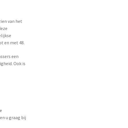
ien van het
deze
lijkse
ot en met 48.
assers een
gheid. Ook is
e
en u graag bij