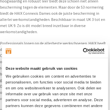
hoogwaardig en robuust leer biedt deze schoen niet alleen
bescherming tegen de elementen. Maar door de S3 normering
biedt de HAIX Connexis Dames ook de juiste bescherming in
allerlei werkomstandigheden. Beschikbaar in maat UK 3 tot en
met UK 9. Zo is dit model breed inzetbaar in diverse
werkomstandigheden.
Professionals lopen op de allerbeste werkschoenen. HAIX heeft
de allerbeste veiligheidsschoenen voor professionals. De HAIX
Connexis is voorzien van de Connexis technologie die
ondersteuning biedt aan de fascia van de voet. De Fascia is een
soort verpakking die onder de huid ligt, een vezelig netwerk van
Deze website maakt gebruik van cookies
bindweefsel dat ervoor zorgt dat alles bij elkaar blijft. De Fascia
We gebruiken cookies om content en advertenties te
geeft dus eigenlijk vorm aan het lichaam en dus ook aan de voet.
personaliseren, om functies voor social media te bieden
Door de Connexis technologie wordt de Fascia in de voet
en om ons websiteverkeer te analyseren. Ook delen we
ondersteund, dit houd het lichaam beter gestabiliseerd en zorgt
informatie over uw gebruik van onze site met onze
voor meer uithoudingsvermogen tijdens je werk.
partners voor social media, adverteren en analyse. Deze
partners kunnen deze gegevens combineren met andere