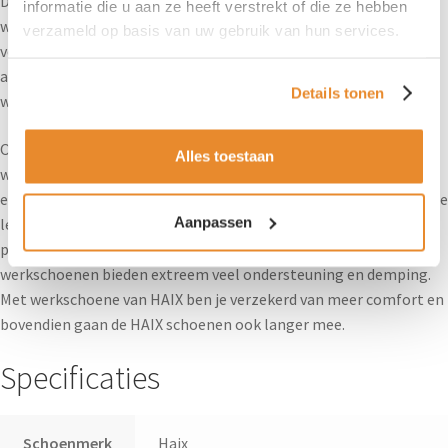
De HAIX Connexis GTS LTR Bruin voor dames is een waterdichte
informatie die u aan ze heeft verstrekt of die ze hebben
werkschoen. Door een drie laags Gore-Tex membraan in de
verzameld op basis van uw gebruik van hun services.
voering van de HAIX schoen is de schoen waterdicht en extreem
ademend. Zo blijft de voet koel en droog ook tijdens langere
Details tonen
werkdagen.
Ook is de HAIX Connexis antistatisch en voorzien van ESD. De
Alles toestaan
werkschoen heeft een stalen penetratiebestendige tussenzool
en een nano carbon veiligheidsneus. Door de speciaal ontwikkelde
Aanpassen
leest zijn alle veiligheidsschoenen van HAIX voorzien van een
perfecte pasvorm. Dit garandeert een hoog draagcomfort. HAIX
werkschoenen bieden extreem veel ondersteuning en demping.
Met werkschoene van HAIX ben je verzekerd van meer comfort en
bovendien gaan de HAIX schoenen ook langer mee.
Specificaties
Schoenmerk
Haix